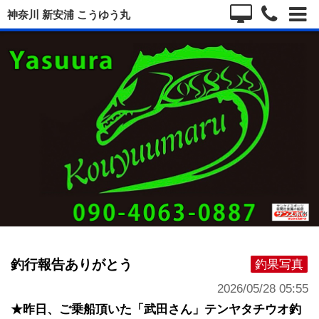
神奈川 新安浦 こうゆう丸
釣行報告ありがとう
釣果写真
2026/05/28 05:55
★昨日、ご乗船頂いた「武田さん」テンヤタチウオ釣