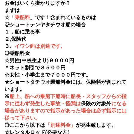
お金はいくら掛かりますか？
まずは
☆
「
乗船料
」
です！含まれているものは
◎ショートテンヤタチウオ船の場合
１，船に乗る事
２
,保険代
３、
イワシ餌は別途です。
◎乗船料金
☆男性(中校生より)９０００円
＊ネット割引で８５００円
☆女性・小学生まで７０００円です。
★ショートタチウオ乗船料金には、保険料が含まれて
います。
※
船上、船への乗船下船時に船長・スタッフからの指
示に従わず発生した事故・怪我は
保険の対象外
になる
場合がありますので指示があった場合は必ず指示には
従って下さい。
◎ここから以下は
「別途料金」
が発生致します。
☆レンタルロッド(必要な方）