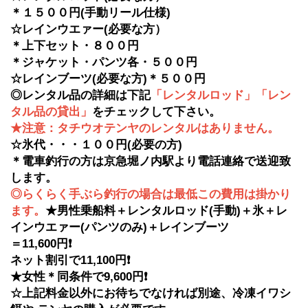
＊１５００円(手動リール仕様)
☆レインウエァー(必要な方）
＊上下セット・８００円
＊ジャケット・パンツ各・５００円
☆レインブーツ(必要な方)＊５００円
◎レンタル品の詳細は下記
「レンタルロッド」「レン
タル品の貸出」
をチェックして下さい。
★注意：タチウオテンヤのレンタルはありません。
☆氷代・・・１００円(必要の方)
＊電車釣行の方は京急堀ノ内駅より電話連絡で送迎致
します。
◎らくらく手ぶら釣行の場合は最低この費用は掛かり
ます。
★男性乗船料＋レンタルロッド(手動)＋氷＋レ
インウエァー(パンツのみ)＋レインブーツ
＝11,600円❗
ネット割引で11,100
円❗
★女性＊同条件で9,600円❗
☆上記料金以外にお待ちでなければ別途、冷凍イワシ