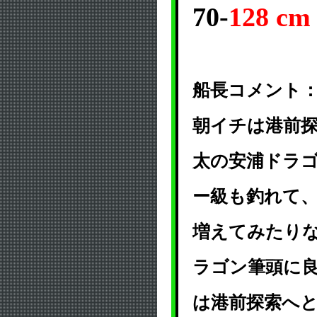
70-
128 cm
船長コメント
朝イチは港前
太の安浦ドラ
ー級も釣れて
増えてみたりな
ラゴン筆頭に
は港前探索へ