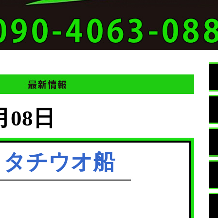
月08日
トタチウオ船