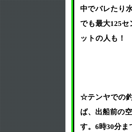
中でバレたり
でも最大125
ットの人も！
☆テンヤでの
ば、出船前の
す。6時30分