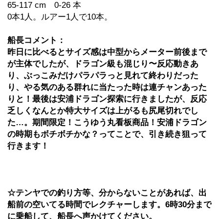
65-117 cm 0-26 本
0本1人。ルアー1人で10本。
船長コメント：
昨日に比べるとサイズ感は中型からメーター前後まで
が主体でしたが、ドラゴン級も混じり〜反応動きあ
り、ぶっこみだけパラパラっと見れて終わりだった
り、やる気のある群れに当たった時は連チャンあった
りと！最後は安浦ドラゴン探索に行きましたが、反応
乏しくなんとか特大サイズは上がるも尻尾切れでし
た…。期間限定！こうゆう丸看板商品！安浦ドラゴン
の時期もボチボチかな？ってことで、引き続き狙って
行きます！
☆テンヤでの釣り方等、分からないことがあれば、出
船前の空いてる時間でレクチャーします。6時30分まで
に乗船して、船長へ声かけてください。