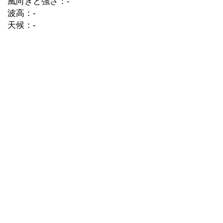
風向きと強さ：-
波高：-
天候：-