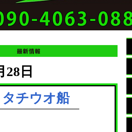
月28日
トタチウオ船