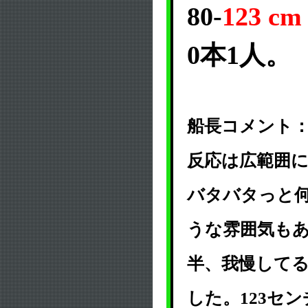
80-
123 cm
0本1人。
船長コメント
反応は広範囲
バタバタっと
うな雰囲気も
半、我慢して
した。123セ